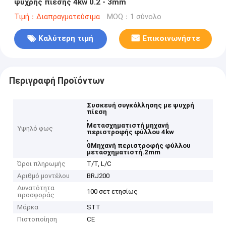
ψυχρής πίεσης 4kw 0.2 - 3mm
Τιμή：Διαπραγματεύσιμα
MOQ：1 σύνολο
Καλύτερη τιμή
Επικοινωνήστε
Περιγραφή Προϊόντων
Συσκευή συγκόλλησης με ψυχρή
πίεση
,
Μετασχηματιστή μηχανή
Υψηλό φως
περιστροφής φύλλου 4kw
,
0Μηχανή περιστροφής φύλλου
μετασχηματιστή.2mm
Όροι πληρωμής
T/T, L/C
Αριθμό μοντέλου
BRJ200
Δυνατότητα
100 σετ ετησίως
προσφοράς
Μάρκα
STT
Πιστοποίηση
CE