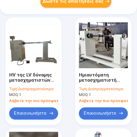
Δώστε τις απαιτήσεις σας
HV της LV δύναμης
Ημιαυτόματη
μετασχηματιστών
μετασχηματιστή
άνεμος κουρδιστήρι
μηχανή περιστροφής
Τιμή:
Διαπραγματεύσιμα
Τιμή:
Διαπραγματεύσιμα
καλωδίων μηχανών
κυλινδρικής με
MOQ:
1
MOQ:
1
ημι αυτόματο
χωρητικότητα
2000kg και ψηφιακό
Λάβετε την πιο πρόσφατη τιμή
Λάβετε την πιο πρόσφατη τι
μετρητή στροφής
Επικοινωνήστε
Επικοινωνήστε