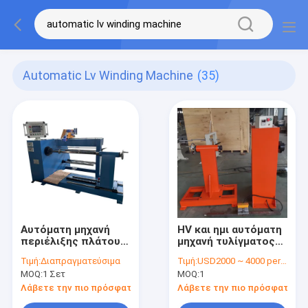
Automatic Lv Winding Machine
(35)
Αυτόματη μηχανή
HV και ημι αυτόματη
περιέλιξης πλάτους
μηχανή τυλίγματος
περιέλιξης 800 mm
σπειρών
Τιμή:
Διαπραγματεύσιμα
Τιμή:
USD2000 ~ 4000 per set
για σύρμα χαλκού &
μετασχηματιστών
MOQ:
1 Σετ
MOQ:
1
αλουμινίου
της LV με τον αγωγό
(επίπεδο/
καλωδίων
Λάβετε την πιο πρόσφατη τιμή
Λάβετε την πιο πρόσφατη τι
στρογγυλό)