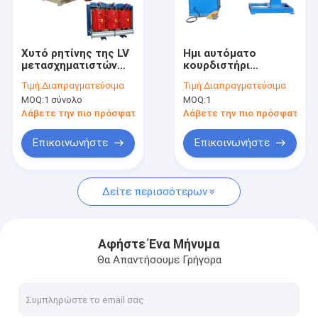
Σχετικά με εμάς
Επισκέψεις στο εργοστάσιο
Χυτό ρητίνης της LV
Ημι αυτόματο
μετασχηματιστών
κουρδιστήρι
Έλεγχος Ποιότητας
χαλκού φύλλων
καλωδίων χαλκού
Τιμή:
Διαπραγματεύσιμα
Τιμή:
Διαπραγματεύσιμα
αλουμινίου άνεμος
μηχανών τυλίγματος
MOQ:
1 σύνολο
MOQ:
1
κουρδιστήρι
σπειρών 80rpm HV
Επικοινωνήστε μαζί μας
λουρίδων μηχανών
LV
Λάβετε την πιο πρόσφατη τιμή
Λάβετε την πιο πρόσφατη τι
αυτόματο
Ειδήσεις
Επικοινωνήστε
Επικοινωνήστε
Υποθέσεις
Δείτε περισσότερων
Ζητήστε μια προσφορά
Αφήστε Ένα Μήνυμα
Θα Απαντήσουμε Γρήγορα
Άνεμος μηχανή φύλλων αλουμινίου μετασχηματιστών
Μηχανή τυλίγματος σπειρών μετασχηματιστών