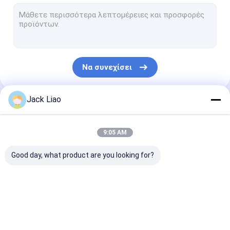
Άνεμος μηχανή φύλλων αλουμινίου χαλκού
Αυτόματη μηχανή τυλίγματος σπειρών
Τέμνουσα μηχανή πυρήνων μετασχηματιστών
Να συνεχίσει
Πυρήνας μετασχηματιστών που συσσωρεύει τον πίνακα
Ζαρωμένο πτερύγιο που διαμορφώνει τη μηχανή
Jack Liao
Οι Κατηγορίες Μας
Πυρήνας που σκίζει τη μηχανή
9:05 AM
Αυτόματη τέμνουσα μηχανή πυρήνων
Good day, what product are you looking for?
Τέμνουσα μηχανή χάλυβα πυριτίου
Μηχανή τυλίγματος σπειρών μηχανών
Άνεμος μηχανή
Μηχανή τυλίγματος
Άνεμος μηχαν
Ρόλος φύλλων αλουμινίου μετάλλων
φύλλων αλουμινίου
σπειρών
φύλλων αλουμ
μετασχηματιστών
μετασχηματιστών
χαλκού