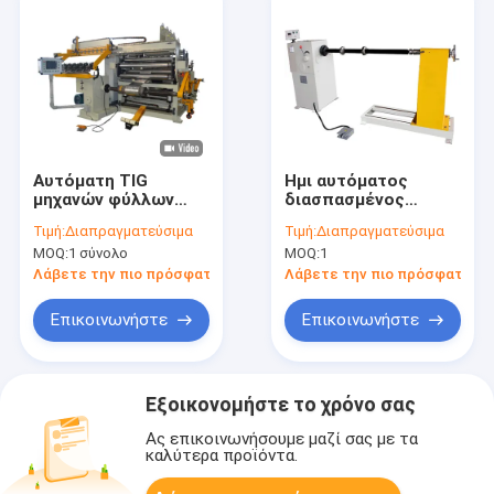
Αυτόματη TIG
Ημι αυτόματος
μηχανών φύλλων
διασπασμένος
αλουμινίου χαλκού
τύπος μηχανών
Τιμή:
Διαπραγματεύσιμα
Τιμή:
Διαπραγματεύσιμα
μετασχηματιστών
τυλίγματος σπειρών
MOQ:
1 σύνολο
MOQ:
1
της LV άνεμος
μετασχηματιστών HV
συγκόλληση
Λάβετε την πιο πρόσφατη τιμή
Λάβετε την πιο πρόσφατη τι
Επικοινωνήστε
Επικοινωνήστε
Εξοικονομήστε το χρόνο σας
Ας επικοινωνήσουμε μαζί σας με τα
καλύτερα προϊόντα.