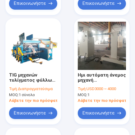
Επικοινωνήστε
Επικοινωνήστε
TIG μηχανών
Ημι αυτόματη άνεμος
τυλίγματος φύλλων
μηχανή
αλουμινίου της LV
μετασχηματιστών
Τιμή:
Διαπραγματεύσιμα
Τιμή:
USD3000 ~ 4000
κουρδιστηριών
που κάνει τη σπείρα
MOQ:
1 σύνολο
MOQ:
1
λουρίδων αλουμινίου
καλωδίων
αυτόματη διαδικασία
Λάβετε την πιο πρόσφατη τιμή
Λάβετε την πιο πρόσφατη τι
Επικοινωνήστε
Επικοινωνήστε