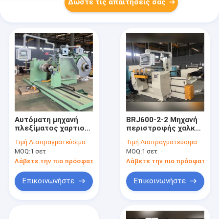
Δώστε τις απαιτήσεις σας
Αυτόματη μηχανή
BRJ600-2-2 Μηχανή
πλεξίματος χαρτιού
περιστροφής χαλκού
HV με ταχύτητα 200
με διπλό φύλλο και
Τιμή:
Διαπραγματεύσιμα
Τιμή:
Διαπραγματεύσιμα
στροφές/
σύστημα
MOQ:
1 σετ
MOQ:
1 σετ
δευτερόλεπτο,
συγκόλλησης TIG
μέγιστο βάρος
Λάβετε την πιο πρόσφατη τιμή
Λάβετε την πιο πρόσφατη τι
κυλίνδρου 1500 kg
και μονάδα
Επικοινωνήστε
Επικοινωνήστε
συγκόλλησης TIG