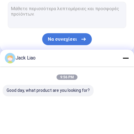
Άνεμος μηχανή φύλλων αλουμινίου χαλκού
Αυτόματη μηχανή τυλίγματος σπειρών
Τέμνουσα μηχανή πυρήνων μετασχηματιστών
Να συνεχίσει
Πυρήνας μετασχηματιστών που συσσωρεύει τον πίνακα
Ζαρωμένο πτερύγιο που διαμορφώνει τη μηχανή
Jack Liao
Οι Κατηγορίες Μας
Πυρήνας που σκίζει τη μηχανή
9:56 PM
Αυτόματη τέμνουσα μηχανή πυρήνων
Good day, what product are you looking for?
Τέμνουσα μηχανή χάλυβα πυριτίου
Μηχανή τυλίγματος σπειρών μηχανών
Άνεμος μηχανή
Μηχανή τυλίγματος
Άνεμος μηχαν
Ρόλος φύλλων αλουμινίου μετάλλων
φύλλων αλουμινίου
σπειρών
φύλλων αλουμ
μετασχηματιστών
μετασχηματιστών
χαλκού