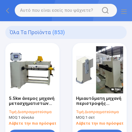
Όλα Τα Προϊόντα
(853)
5.5kw άνεμος μηχανή
Ημιαυτόματη μηχανή
μετασχηματιστών
περιστροφής
δύναμης
τροχιάς με
Τιμή:
Διαπραγματεύσιμα
Τιμή:
Διαπραγματεύσιμα
κουρδιστηριών
ρυθμιζόμενο
MOQ:
1 σύνολο
MOQ:
1 σετ
καλωδίων μηχανών
καλούπι, ισχύ
Drive
περιστροφής 3KW
Λάβετε την πιο πρόσφατη τιμή
Λάβετε την πιο πρόσφατη τι
και ταχύτητα