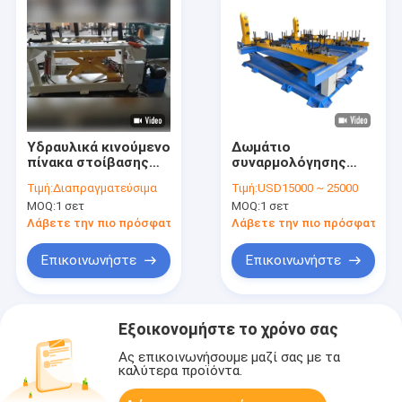
Υδραυλικά κινούμενο
Δωμάτιο
πίνακα στοίβασης
συναρμολόγησης
πυρήνα κυκλώματος
υδραυλικού πυρήνα
Τιμή:
Διαπραγματεύσιμα
Τιμή:
USD15000 ~ 25000
10 τόνων με
χωρητικότητας 10
MOQ:
1 σετ
MOQ:
1 σετ
περιστροφή 90
τόνων με σύστημα
μοιρών για πυρήνες
κλίσης 90° και
Λάβετε την πιο πρόσφατη τιμή
Λάβετε την πιο πρόσφατη τι
μετασχηματιστών
ρυθμιζόμενη
αμορφών κράματος
απόσταση στήλης
Επικοινωνήστε
Επικοινωνήστε
Εξοικονομήστε το χρόνο σας
Ας επικοινωνήσουμε μαζί σας με τα
καλύτερα προϊόντα.