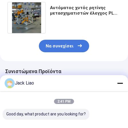
Αυτόματος χυτός ρητίνης
μετασχηματιστών έλεγχος PLC
μηχανών φύλλων αλουμινίου
άνεμος
Να συνεχίσει
Συνιστώμενα Προϊόντα
Jack Liao
2:41 PM
Good day, what product are you looking for?
Μετασχηματιστής
Μετασχηματιστή
Μετασχηματι