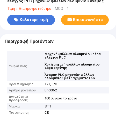
έλεγχος PLC μηχανών φύλλων αλουμινίου άνεμος
Τιμή：Διαπραγματεύσιμα
MOQ：1
Καλύτερη τιμή
Επικοινωνήστε
Περιγραφή Προϊόντων
Μηχανή φύλλων αλουμινίου αέρα
ελέγχου PLC
,
Χυτή μηχανή φύλλων αλουμινίου
Υψηλό φως
αέρα ρητίνης
,
Άνεμος PLC μηχανών φύλλων
αλουμινίου μετασχηματιστών
Όροι πληρωμής
T/T, L/C
Αριθμό μοντέλου
Brj600-2
Δυνατότητα
100 σύνολα το χρόνο
προσφοράς
Μάρκα
STT
Πιστοποίηση
CE