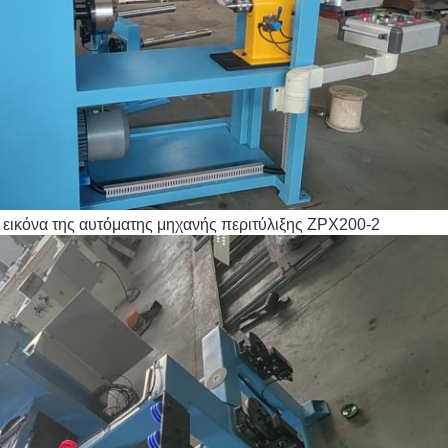
εικόνα της αυτόματης μηχανής περιτύλιξης ZPX200-2