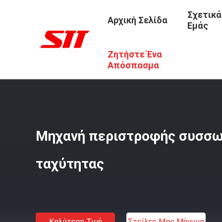
Σχετικά
Αρχική Σελίδα
Εμάς
Ζητήστε Ένα
Αρχική Σελίδα
/
Προϊόντα
/
Αυτόματη Μηχανή Τυλίγματ
Απόσπασμα
Μηχανή περιστροφής συσσ
ταχύτητας
Καλύτερη Τιμή
Στείλτε Μας Μήνυμα