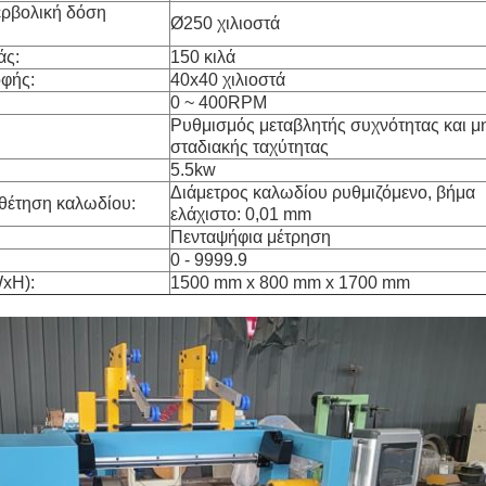
ερβολική δόση
Ø250 χιλιοστά
άς:
150 κιλά
οφής:
40x40 χιλιοστά
0 ~ 400RPM
Ρυθμισμός μεταβλητής συχνότητας και μ
σταδιακής ταχύτητας
5.5kw
Διάμετρος καλωδίου ρυθμιζόμενο, βήμα
θέτηση καλωδίου:
ελάχιστο: 0,01 mm
Πενταψήφια μέτρηση
0 - 9999.9
WxH):
1500 mm x 800 mm x 1700 mm