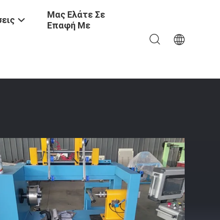
Μας Ελάτε Σε
εις
Επαφή Με
ας