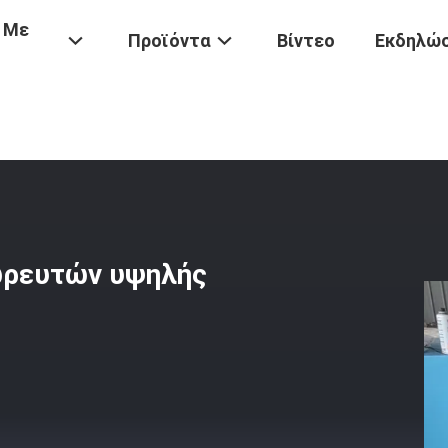
 Με
Προϊόντα
Βίντεο
Εκδηλώσ
ος Σπειρών
/
Μηχανή Περιστροφής Συσσωρευτών Υψηλής Ταχύτητ
ωρευτών υψηλής