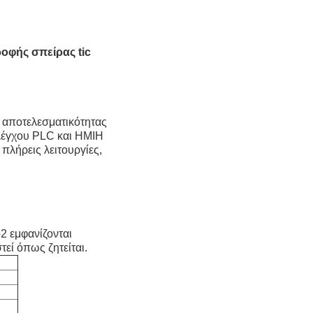
οφής σπείρας tic
 αποτελεσματικότητας
ελέγχου PLC και HMIΗ
λήρεις λειτουργίες,
2 εμφανίζονται
εί όπως ζητείται.