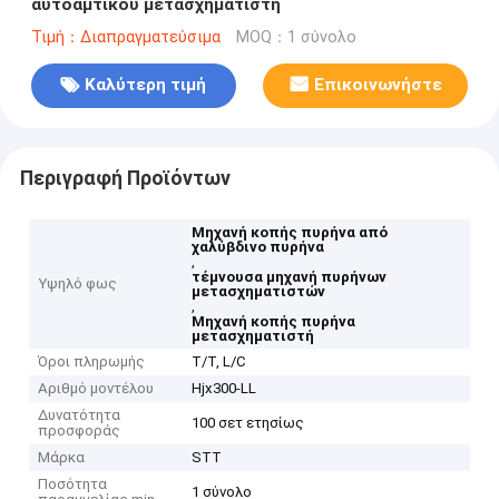
αυτοαμτικού μετασχηματιστή
Τιμή：Διαπραγματεύσιμα
MOQ：1 σύνολο
Καλύτερη τιμή
Επικοινωνήστε
Περιγραφή Προϊόντων
Μηχανή κοπής πυρήνα από
χαλύβδινο πυρήνα
,
τέμνουσα μηχανή πυρήνων
Υψηλό φως
μετασχηματιστών
,
Μηχανή κοπής πυρήνα
μετασχηματιστή
Όροι πληρωμής
T/T, L/C
Αριθμό μοντέλου
Hjx300-LL
Δυνατότητα
100 σετ ετησίως
προσφοράς
Μάρκα
STT
Ποσότητα
1 σύνολο