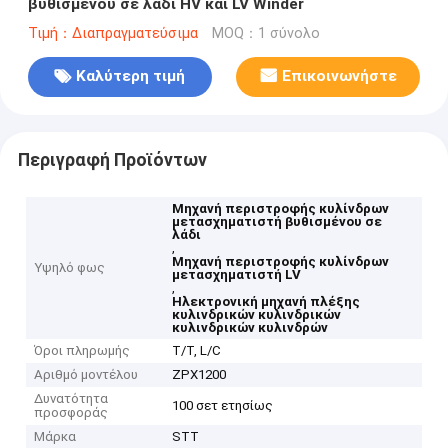
βυθισμένου σε λάδι HV και LV Winder
Τιμή：Διαπραγματεύσιμα
MOQ：1 σύνολο
Καλύτερη τιμή
Επικοινωνήστε
Περιγραφή Προϊόντων
Μηχανή περιστροφής κυλίνδρων
μετασχηματιστή βυθισμένου σε
λάδι
,
Μηχανή περιστροφής κυλίνδρων
Υψηλό φως
μετασχηματιστή LV
,
Ηλεκτρονική μηχανή πλέξης
κυλινδρικών κυλινδρικών
κυλινδρικών κυλινδρών
Όροι πληρωμής
T/T, L/C
Αριθμό μοντέλου
ZPX1200
Δυνατότητα
100 σετ ετησίως
προσφοράς
Μάρκα
STT