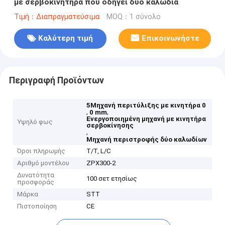
με σερβοκινητήρα που οδηγεί δύο καλώδια
Τιμή：Διαπραγματεύσιμα
MOQ：1 σύνολο
Καλύτερη τιμή
Επικοινωνήστε
Περιγραφή Προϊόντων
5Μηχανή περιτύλιξης με κινητήρα 0
,
,
0 mm
Ενεργοποιημένη μηχανή με κινητήρα
Υψηλό φως
σερβοκίνησης
,
Μηχανή περιστροφής δύο καλωδίων
Όροι πληρωμής
T/T, L/C
Αριθμό μοντέλου
ZPX300-2
Δυνατότητα
100 σετ ετησίως
προσφοράς
Μάρκα
STT
Πιστοποίηση
CE