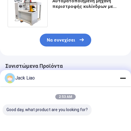
Αυτοματοποιημένη μηχανή
περιστροφής κυλίνδρων με
σερβοκινητήρα που οδηγεί δύο
καλώδια
Να συνεχίσει
Συνιστώμενα Προϊόντα
Jack Liao
2:53 AM
Good day, what product are you looking for?
Εργαστήρια
Αυτόματη μηχανή
Αυτόματη μηχ
ελαστικού χάλυβα
περιέλιξης
περιστροφής