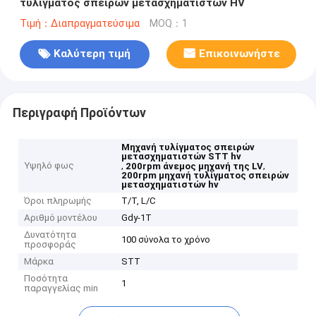
τυλίγματος σπειρών μετασχηματιστών HV
Τιμή：Διαπραγματεύσιμα
MOQ：1
Καλύτερη τιμή
Επικοινωνήστε
Περιγραφή Προϊόντων
Μηχανή τυλίγματος σπειρών
μετασχηματιστών STT hv
Υψηλό φως
,
,
200rpm άνεμος μηχανή της LV
200rpm μηχανή τυλίγματος σπειρών
μετασχηματιστών hv
Όροι πληρωμής
T/T, L/C
Αριθμό μοντέλου
Gdy-1T
Δυνατότητα
100 σύνολα το χρόνο
προσφοράς
Μάρκα
STT
Ποσότητα
1
παραγγελίας min