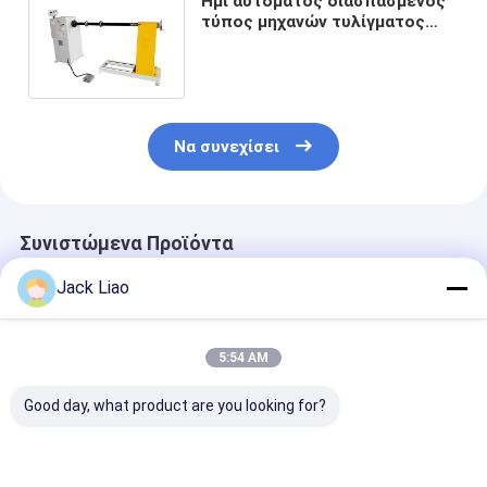
Ημι αυτόματος διασπασμένος
τύπος μηχανών τυλίγματος
σπειρών μετασχηματιστών HV
Να συνεχίσει
Συνιστώμενα Προϊόντα
Jack Liao
5:54 AM
Good day, what product are you looking for?
Μηχανή
Μηχανή περιέλιξης
Μηχανή
περιστροφής
πηνίου
περιστροφής